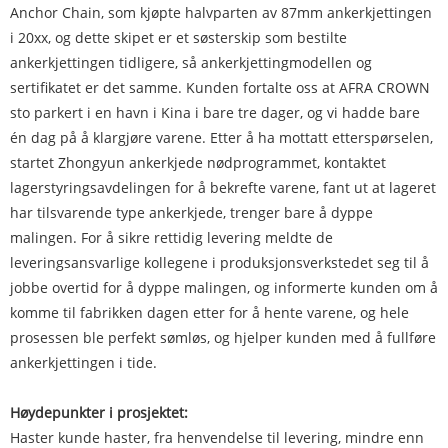
Anchor Chain, som kjøpte halvparten av 87mm ankerkjettingen
i 20xx, og dette skipet er et søsterskip som bestilte
ankerkjettingen tidligere, så ankerkjettingmodellen og
sertifikatet er det samme. Kunden fortalte oss at AFRA CROWN
sto parkert i en havn i Kina i bare tre dager, og vi hadde bare
én dag på å klargjøre varene. Etter å ha mottatt etterspørselen,
startet Zhongyun ankerkjede nødprogrammet, kontaktet
lagerstyringsavdelingen for å bekrefte varene, fant ut at lageret
har tilsvarende type ankerkjede, trenger bare å dyppe
malingen. For å sikre rettidig levering meldte de
leveringsansvarlige kollegene i produksjonsverkstedet seg til å
jobbe overtid for å dyppe malingen, og informerte kunden om å
komme til fabrikken dagen etter for å hente varene, og hele
prosessen ble perfekt sømløs, og hjelper kunden med å fullføre
ankerkjettingen i tide.
Høydepunkter i prosjektet:
Haster kunde haster, fra henvendelse til levering, mindre enn