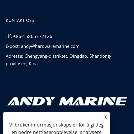
KONTAKT OSS
Tlf: +86-15865772126
E-post:
andy@hardwaremarine.com
Adresse: Chengyang-distriktet, Qingdao, Shandong-
provinsen, Kina
X
Vi bruker informasjonskapsler for å gi deg
en bedre nettleseropplevelse, analysere