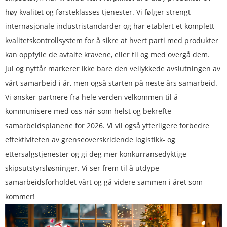
høy kvalitet og førsteklasses tjenester. Vi følger strengt
internasjonale industristandarder og har etablert et komplett
kvalitetskontrollsystem for å sikre at hvert parti med produkter
kan oppfylle de avtalte kravene, eller til og med overgå dem.
Jul og nyttår markerer ikke bare den vellykkede avslutningen av
vårt samarbeid i år, men også starten på neste års samarbeid.
Vi ønsker partnere fra hele verden velkommen til å
kommunisere med oss ​​når som helst og bekrefte
samarbeidsplanene for 2026. Vi vil også ytterligere forbedre
effektiviteten av grenseoverskridende logistikk- og
ettersalgstjenester og gi deg mer konkurransedyktige
skipsutstyrsløsninger. Vi ser frem til å utdype
samarbeidsforholdet vårt og gå videre sammen i året som
kommer!